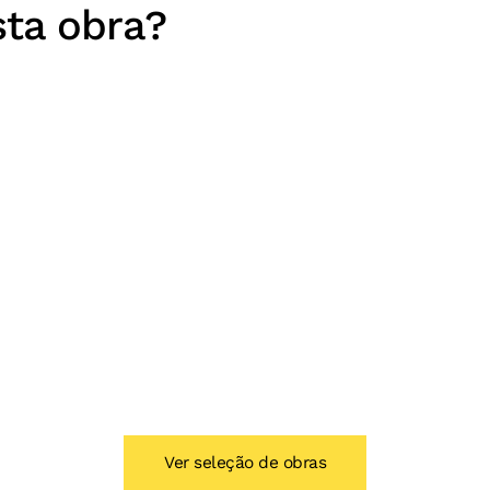
sta obra?
Ver seleção de obras