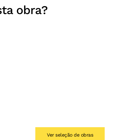
sta obra?
Ver seleção de obras