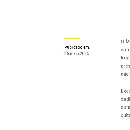
O
M
Publicado em:
com
26 maio 2026
Imp
pres
naci
Exe
dedi
cons
cult