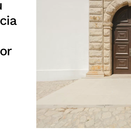
u
cia
or