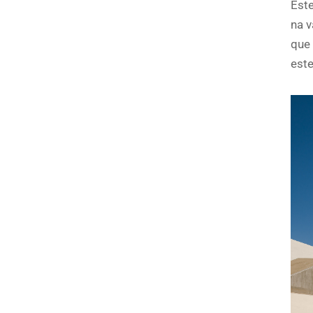
Este
na v
que 
este