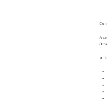
Con
A ce
(Env
🔹
E