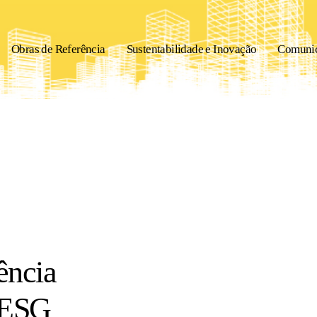
Obras de Referência
Sustentabilidade e Inovação
Comuni
ência
s ESG