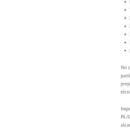
No c
part
prep
técn
Impo
PLAT
alca