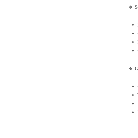
🔹
S
🔹
G