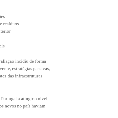
ões
de resíduos
terior
ais
valiação incidiu de forma
ente, estratégias passivas,
tez das infraestruturas
Portugal a atingir o nível
ios novos no país haviam