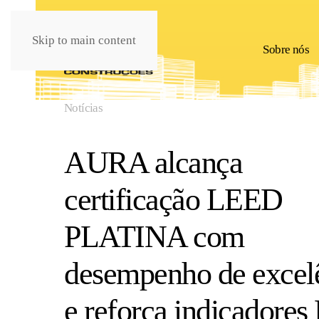
Skip to main content
Sobre nós
Notícias
AURA alcança
certificação LEED
PLATINA com
desempenho de excel
e reforça indicadore