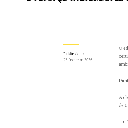
O ed
Publicado em:
cert
23 fevereiro 2026
ambi
Pon
A cl
de 0