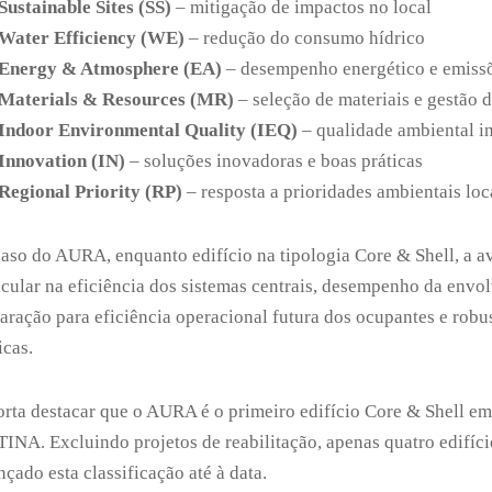
Sustainable Sites (SS)
– mitigação de impactos no local
Water Efficiency (WE)
– redução do consumo hídrico
Energy & Atmosphere (EA)
– desempenho energético e emiss
Materials & Resources (MR)
– seleção de materiais e gestão 
Indoor Environmental Quality (IEQ)
– qualidade ambiental in
Innovation (IN)
– soluções inovadoras e boas práticas
Regional Priority (RP)
– resposta a prioridades ambientais loc
aso do AURA, enquanto edifício na tipologia Core & Shell, a a
icular na eficiência dos sistemas centrais, desempenho da envolv
aração para eficiência operacional futura dos ocupantes e robus
icas.
rta destacar que o AURA é o primeiro edifício Core & Shell em 
INA. Excluindo projetos de reabilitação, apenas quatro edifíc
nçado esta classificação até à data.