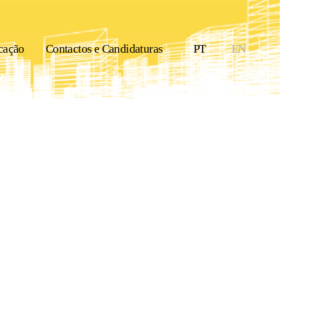
cação
Contactos e Candidaturas
PT
EN